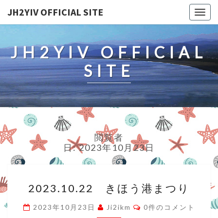
JH2YIV OFFICIAL SITE
Togg
navig
JH2YIV OFFICIAL
SITE
閲覧者
日:
2023年10月23日
2023.10.22
2023.10.22 きほう港まつり
き
ほ
コ
2023年10月23日
Ji2ikm
0件のコメント
メ
う