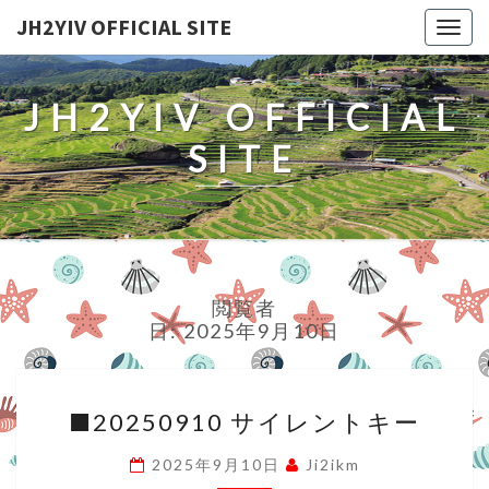
JH2YIV OFFICIAL SITE
Togg
navig
JH2YIV OFFICIAL
SITE
閲覧者
日:
2025年9月10日
■20250910
■20250910 サイレントキー
サ
イ
2025年9月10日
Ji2ikm
レ